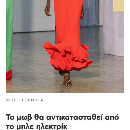
©PIXELFORMULA
Το μωβ θα αντικατασταθεί από
το μπλε ηλεκτρίκ