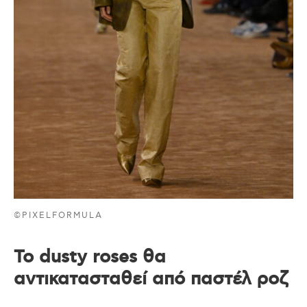
©PIXELFORMULA
Το dusty roses θα
αντικατασταθεί από παστέλ ροζ