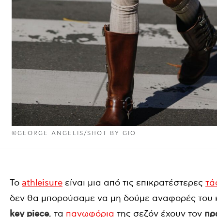
©GEORGE ANGELIS/SHOT BY GIO
Το
athleisure
είναι μια από τις επικρατέστερες
τά
δεν θα μπορούσαμε να μη δούμε αναφορές του κ
key piece
, τα
πανωφόρια
της σεζόν έχουν τον
πρ