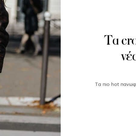
Τα cro
νέ
Tα πιο hot πανωφ