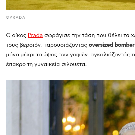
©PRADA
O oίκος
Prada
σφράγισε την τάση που θέλει τα χε
τους βερσιόν, παρουσιάζοντας
oversized bomber
μόνο μέχρι το ύψος των γοφών, αγκαλιάζοντάς το
έπακρο τη γυναικεία σιλουέτα.