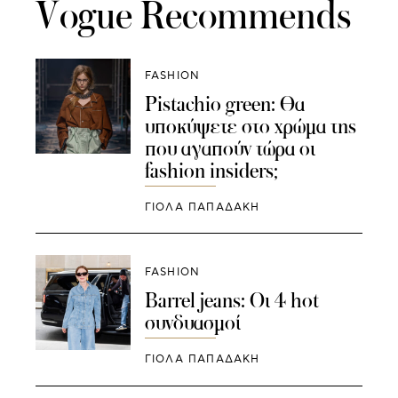
Vogue Recommends
FASHION
Pistachio green: Θα
υποκύψετε στο χρώμα της
που αγαπούν τώρα οι
fashion insiders;
ΓΙΌΛΑ ΠΑΠΑΔΆΚΗ
FASHION
Barrel jeans: Οι 4 hot
συνδυασμοί
ΓΙΌΛΑ ΠΑΠΑΔΆΚΗ