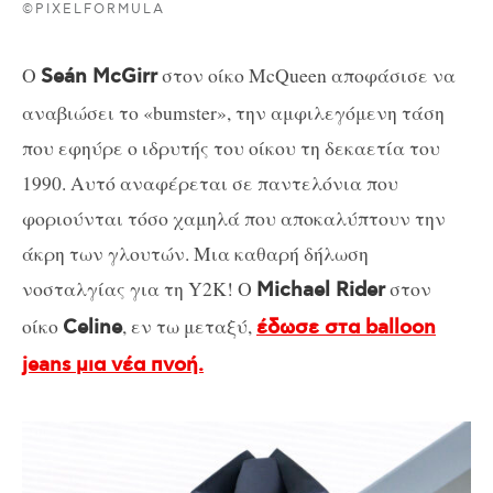
©PIXELFORMULA
Ο
στον οίκο McQueen αποφάσισε να
Seán McGirr
αναβιώσει το «bumster», την αμφιλεγόμενη τάση
που εφηύρε ο ιδρυτής του οίκου τη δεκαετία του
1990. Αυτό αναφέρεται σε παντελόνια που
φοριούνται τόσο χαμηλά που αποκαλύπτουν την
άκρη των γλουτών. Μια καθαρή δήλωση
νοσταλγίας για τη Y2K! Ο
στον
Michael Rider
οίκο
, εν τω μεταξύ,
Celine
έδωσε στα balloon
jeans μια νέα πνοή.