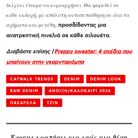
δείχνει έτοιμο να κυριαρχήσει. Θα φορεθεί σε
κάθε εκδοχή, με απόλυτη αυτοπεποίθηση σε όλα τα
σχήματα και μεγέθη,
προσδίδοντας μια
ανατρεπτική πινελιά σε κάθε σιλουέτα.
Διαβάστε επίσης |
Preppy sweater: 4 σχέδια που
μπαίνουν στην γκαρνταρόμπα
CATWALK TRENDS
DENIM
DENIM LOOK
RAW DENIM
ΑΝΟΙΞΗ/ΚΑΛΟΚΑΙΡΙ 2026
ΠΑΣΑΡΕΛΑ
ΤΖΙΝ
Έχουμε κρατήσει για εσάς μια θέση