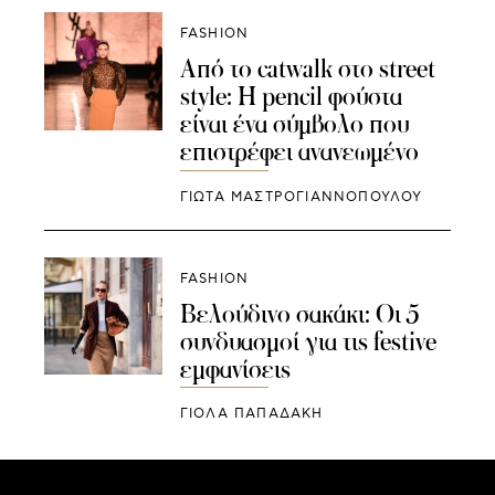
FASHION
Από το catwalk στο street
style: Η pencil φούστα
είναι ένα σύμβολο που
επιστρέφει ανανεωμένο
ΓΙΩΤΑ ΜΑΣΤΡΟΓΙΑΝΝΟΠΟΥΛΟΥ
FASHION
Βελούδινο σακάκι: Οι 5
συνδυασμοί για τις festive
εμφανίσεις
ΓΙΌΛΑ ΠΑΠΑΔΆΚΗ