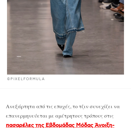
©PIXELFORMULA
Ανεξάρτητα από τις εποχές, το τζιν συνεχίζει να
επανερμηνεύεται με αμέτρητους τρόπους στις
πασαρέλες της Εβδομάδας Μόδας Άνοιξη-