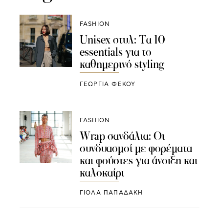
FASHION
Unisex στυλ: Τα 10
essentials για το
καθημερινό styling
ΓΕΩΡΓΙΑ ΦΕΚΟΥ
FASHION
Wrap σανδάλια: Οι
συνδυασμοί με φορέματα
και φούστες για άνοιξη και
καλοκαίρι
ΓΙΌΛΑ ΠΑΠΑΔΆΚΗ