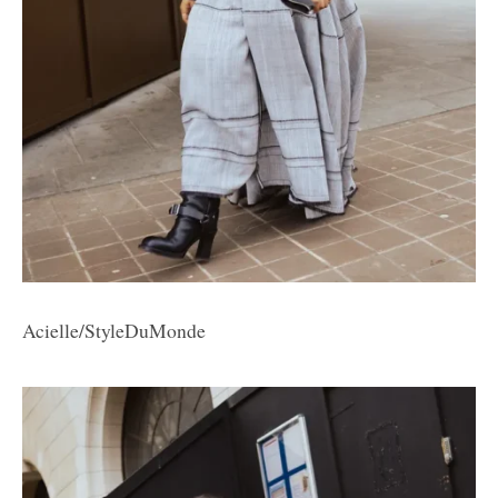
Acielle/StyleDuMonde