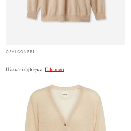
©FALCONERI
Πλεκτό ζιβάγκο,
Falconeri
.