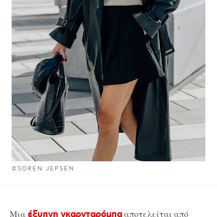
©SOREN JEPSEN
Μια
αποτελείται από
έξυπνη γκαρνταρόμπα