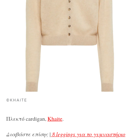
©KHAITE
Πλεκτό cardigan,
Khaite
.
Διαβάστε επίσης |
8 leggings για το γυμναστήριο