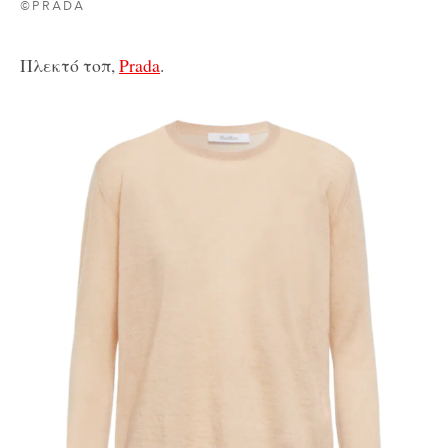
©PRADA
Πλεκτό τοπ,
Prada
.