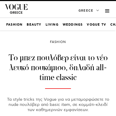
GREECE
FASHION
BEAUTY
LIVING
WEDDINGS
VOGUE TV
CH
FASHION
Το μπεζ πουλόβερ είναι το νέο
λευκό πουκάμισο, δηλαδή all-
time classic
Τα style tricks της Vogue για να μεταμορφώσετε το
nude πουλόβερ από basic item, σε κομμάτι-κλειδί
των καθημερινών εμφανίσεων.