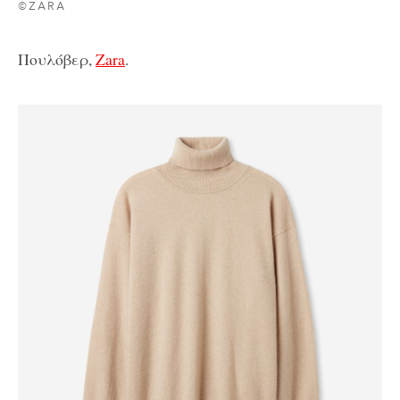
©ZARA
Πουλόβερ,
Zara
.