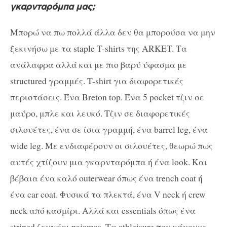
γκαρνταρόμπα μας;
Μπορώ να πω πολλά άλλα δεν θα μπορούσα να μην
ξεκινήσω με τα staple T-shirts της ARKET. Τα
ανάλαφρα αλλά και με πιο βαρύ ύφασμα με
structured γραμμές. T-shirt για διαφορετικές
περιστάσεις. Ένα Breton top. Ένα 5 pocket τζιν σε
μαύρο, μπλε και λευκό. Τζιν σε διαφορετικές
σιλουέτες, ένα σε ίσια γραμμή, ένα barrel leg, ένα
wide leg. Με ενδιαφέρουν οι σιλουέτες, θεωρώ πως
αυτές χτίζουν μια γκαρνταρόμπα ή ένα look. Και
βέβαια ένα καλό outerwear όπως ένα trench coat ή
ένα car coat. Φυσικά τα πλεκτά, ένα V neck ή crew
neck από κασμίρι. Αλλά και essentials όπως ένα
striped ζευγάρι pajamas. Τα athleisure που κάνουμε