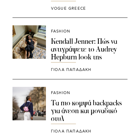
VOGUE GREECE
FASHION
Kendall Jenner: Πώς να
αντιγράψετε το Audrey
Hepburn look της
ΓΙΌΛΑ ΠΑΠΑΔΆΚΗ
FASHION
Τα πιο κομψά backpacks
για άνεση και μοναδικό
στυλ
ΓΙΌΛΑ ΠΑΠΑΔΆΚΗ