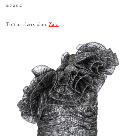
©ZARA
Τοπ με έναν ώμο,
Zara
.