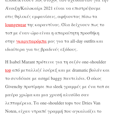
Άνοιξη/Καλοκαίρι 2021 είναι να επιστρέψουμε
στις θηλυκές εμφανίσεις, αφήνοντας πίσω τα
loungewear
της καραντίνας. Όλα δείχνουν πως το
τοπ με έναν ώμο είναι η απαραίτητη προσθήκη
στην
γκαρνταρόμπα
μας για τα all-day outfits και
ιδιαίτερα για τις βραδινές εξόδους.
Η Isabel Marant πρότεινε για τη σεζόν one-shoulder
top
από μεταλλιζέ λούρεξ και με dramatic βολάν και
το συνδύασε με ασημί baggy παντελόνι. Ο οίκος
Givenchy προτίμησε πιο sleek γραμμές με ένα τοπ σε
μαύρο χρώμα και μια χρυσή αλυσίδα σαν
λεπτομέρεια. Τα one-shoulder tops του Dries Van
Noten, είχαν ντραπέ γραμμή που αγκαλιάζει το