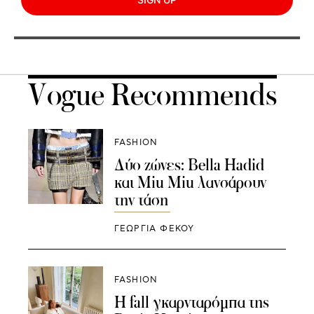
Vogue Recommends
FASHION
Δύο ζώνες: Bella Hadid
και Miu Miu λανσάρουν
την τάση
ΓΕΩΡΓΙΑ ΦΕΚΟΥ
FASHION
Η fall γκαρνταρόμπα της