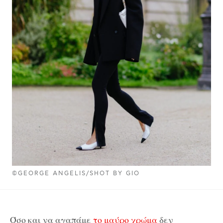
©GEORGE ANGELIS/SHOT BY GIO
Όσο και να αγαπάμε
το μαύρο χρώμα
δεν