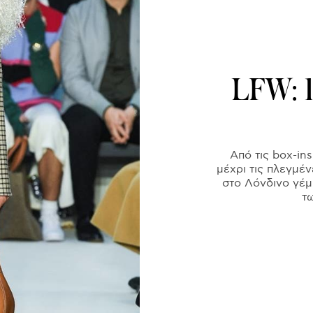
LFW: 1
Από τις box-in
μέχρι τις πλεγμέ
στο Λόνδινο γέ
τ