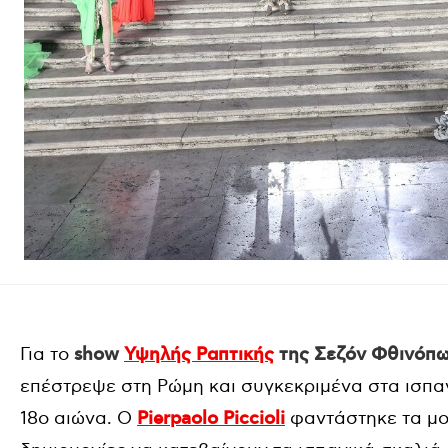
Για το
show
Υψηλής Ραπτικής
της Σεζόν
Φθινόπω
επέστρεψε στη Ρώμη και συγκεκριμένα στα ισπα
18ο αιώνα. O
Pierpaolo
Piccioli
φαντάστηκε τα μο