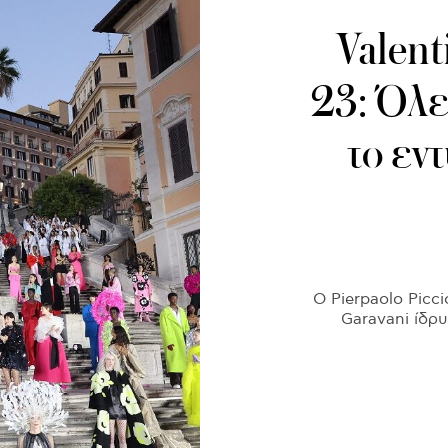
Valen
23: Όλε
το εν
Ο Pierpaolo Picc
Garavani ίδρυ