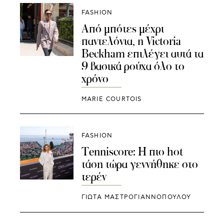
FASHION
Από μπότες μέχρι
παντελόνια, η Victoria
Beckham επιλέγει αυτά τα
9 βασικά ρούχα όλο το
χρόνο
MARIE COURTOIS
FASHION
Tenniscore: Η πιο hot
τάση τώρα γεννήθηκε στο
τερέν
ΓΙΩΤΑ ΜΑΣΤΡΟΓΙΑΝΝΟΠΟΥΛΟΥ