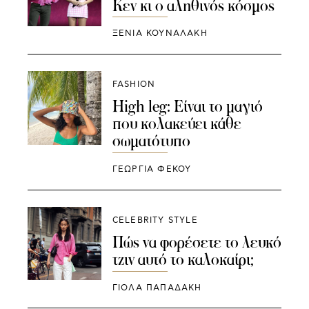
Κεν κι ο αληθινός κόσμος
ΞΕΝΙΑ ΚΟΥΝΑΛΑΚΗ
FASHION
High leg: Είναι το μαγιό
που κολακεύει κάθε
σωματότυπο
ΓΕΩΡΓΙΑ ΦΕΚΟΥ
CELEBRITY STYLE
Πώς να φορέσετε το λευκό
τζιν αυτό το καλοκαίρι;
ΓΙΌΛΑ ΠΑΠΑΔΆΚΗ