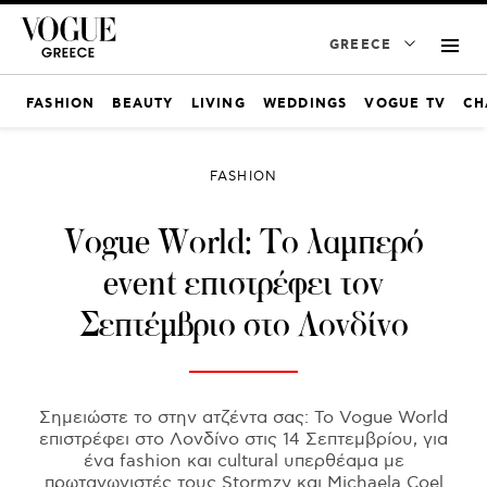
GREECE
FASHION
BEAUTY
LIVING
WEDDINGS
VOGUE TV
CH
FASHION
Vogue World: Το λαμπερό
event επιστρέφει τον
Σεπτέμβριο στο Λονδίνο
Σημειώστε το στην ατζέντα σας: Το Vogue World
επιστρέφει στο Λονδίνο στις 14 Σεπτεμβρίου, για
ένα fashion και cultural υπερθέαμα με
πρωταγωνιστές τους Stormzy και Michaela Coel