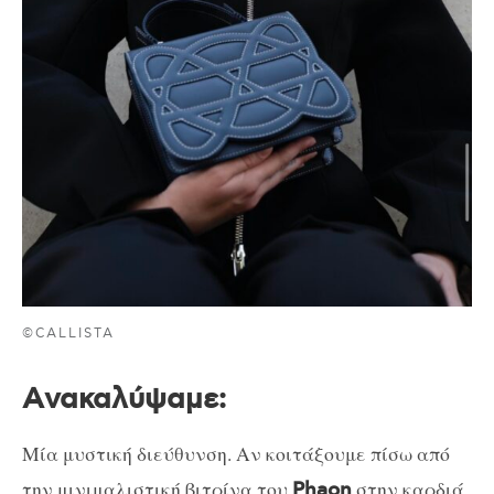
©CALLISTA
A
νακαλύψαμε:
Μία μυστική διεύθυνση. Αν κοιτάξουμε πίσω από
την μινιμαλιστική βιτρίνα του
στην καρδιά
Phaon