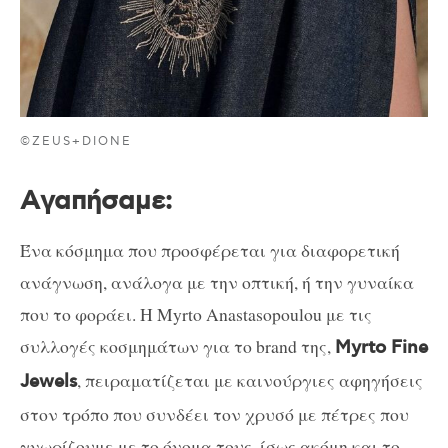
©ZEUS+DIONE
A
γαπήσαμε:
Ένα κόσμημα που προσφέρεται για διαφορετική
ανάγνωση, ανάλογα με την οπτική, ή την γυναίκα
που το φοράει. Η
Myrto Anastasopoulou
με τις
συλλογές κοσμημάτων για το
brand
της,
Μ
yrto Fine
, πειραματίζεται με καινούργιες αφηγήσεις
Jewels
στον τρόπο που συνδέει τον χρυσό με πέτρες που
γνωρίζουμε με το όνομα τους, ίσως ακόμη και το