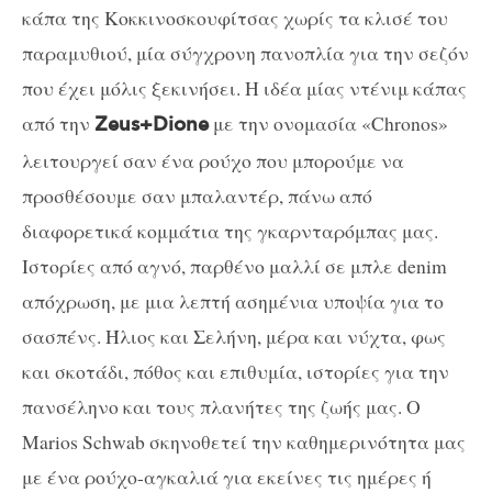
κάπα της Κοκκινοσκουφίτσας χωρίς τα κλισέ του
παραμυθιού, μία σύγχρονη πανοπλία για την σεζόν
που έχει μόλις ξεκινήσει. Η ιδέα μίας ντένιμ κάπας
από την
με την ονομασία «
Chronos
»
Zeus
+
Dione
λειτουργεί σαν ένα ρούχο που μπορούμε να
προσθέσουμε σαν μπαλαντέρ, πάνω από
διαφορετικά κομμάτια της γκαρνταρόμπας μας.
Ιστορίες από αγνό, παρθένο μαλλί σε μπλε
denim
απόχρωση, με μια λεπτή ασημένια υποψία για το
σασπένς. Ήλιος και Σελήνη, μέρα και νύχτα, φως
και σκοτάδι, πόθος και επιθυμία, ιστορίες για την
πανσέληνο και τους πλανήτες της ζωής μας. Ο
Marios Schwab
σκηνοθετεί την καθημερινότητα μας
με ένα ρούχο-αγκαλιά για εκείνες τις ημέρες ή