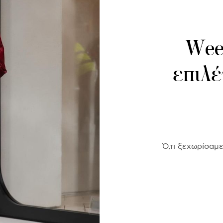
Week
επιλέ
Ό,τι ξεχωρίσαμ