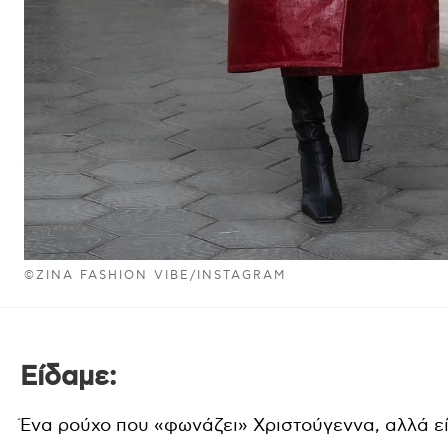
©ZINA FASHION VIBE/INSTAGRAM
E
ίδαμε:
Ένα ρούχο που «φωνάζει» Χριστούγεννα, αλλά εί