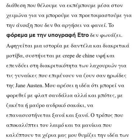
διάθεση που θέλουμε να εκπέμπουμε μέσα στον
χειμώνα για να μπορούμε να προετοιμαστούμε για
την άνοιξη που δεν θα αργήσει να φανεί.
To
δεν
φωνάζει
.
φόρεμα
με
την
υπογραφή
Etro
Αφηγείται
μια
ιστορία
με
δαντέλα
και
διακριτικά
μοτίβα
,
συστήνεται
με
crepe de chine
υφή
και
επενδύει
στη
διακριτικότητα
των
λαχουριών
για
τις
γυναίκες
που
επιμένουν
να
ζουν
σαν
ηρωίδες
της
Jane Austen.
Μου αρέσει η ιδέα ότι μπορεί να
φορεθεί με φλατ σανδάλια αλλά και μπότες, με
ζακέτα ή μαύρο ανδρικό σακάκι, να
επανασυστήνεται ξανά και ξανά. Ο τρόπος που
αποκαλύπτει τον λαιμό και τα μανίκια που
καλύπτουν τα χέρια μας μου θυμίζει την ιδέα των