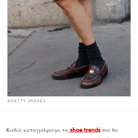
©GETTY IMAGES
Καθώς καταγράφουμε τα
που θα
shoe trends