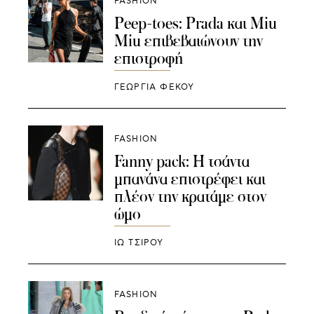
FASHION
Peep-toes: Prada και Miu
Miu επιβεβαιώνουν την
επιστροφή
ΓΕΩΡΓΙΑ ΦΕΚΟΥ
FASHION
Fanny pack: Η τσάντα
μπανάνα επιστρέφει και
πλέον την κρατάμε στον
ώμο
ΙΩ ΤΣΙΡΟΥ
FASHION