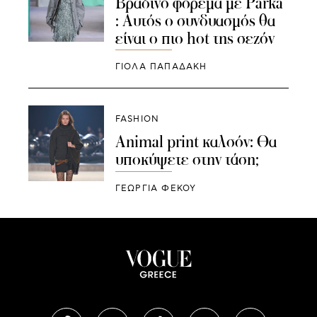
Βραδινό φόρεμα με Parka
: Αυτός ο συνδυασμός θα
είναι ο πιο hot της σεζόν
ΓΙΌΛΑ ΠΑΠΑΔΆΚΗ
FASHION
Animal print καλσόν: Θα
υποκύψετε στην τάση;
ΓΕΩΡΓΙΑ ΦΕΚΟΥ