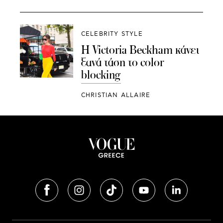
CELEBRITY STYLE
H Victoria Beckham κάνει
ξανά τάση το color
blocking
CHRISTIAN ALLAIRE