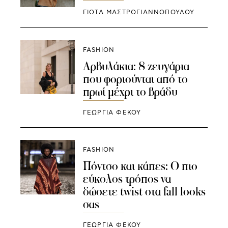
ΓΙΩΤΑ ΜΑΣΤΡΟΓΙΑΝΝΟΠΟΥΛΟΥ
FASHION
Αρβυλάκια: 8 ζευγάρια
που φοριούνται από το
πρωί μέχρι το βράδυ
ΓΕΩΡΓΙΑ ΦΕΚΟΥ
FASHION
Πόντσο και κάπες: Ο πιο
εύκολος τρόπος να
δώσετε twist στα fall looks
σας
ΓΕΩΡΓΙΑ ΦΕΚΟΥ