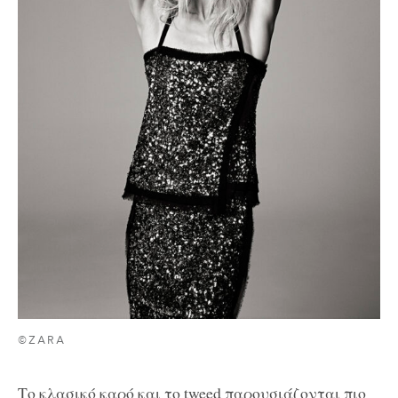
©ZARA
Το κλασικό καρό και το tweed παρουσιάζονται πιο