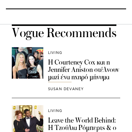
Vogue Recommends
LIVING
Η Courteney Cox και η
Jennifer Aniston στέλνουν
μαζί ένα ηχηρό μήνυμα
SUSAN DEVANEY
LIVING
Leave the World Behind:
Η Τζούλια Ρόμπερτς & ο