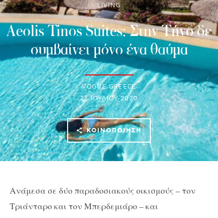
LIVING
Aeolis Tinos Suites: Στην Τήνο δε
συμβαίνει μόνο ένα θαύμα
VOGUE GREECE
22 ΙΟΥΛΊΟΥ 2020
ΚΟΙΝΟΠΟΊΗΣΗ
Ανάμεσα σε δύο παραδοσιακούς οικισμούς – τον
Τριάνταρο και τον Μπερδεμιάρο – και