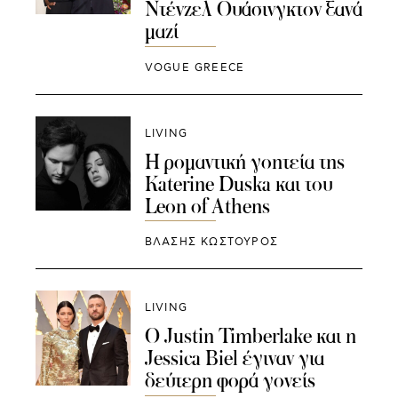
Ντένζελ Ουάσινγκτον ξανά
μαζί
VOGUE GREECE
LIVING
Η ρομαντική γοητεία της
Katerine Duska και του
Leon of Athens
ΒΛΑΣΗΣ ΚΩΣΤΟΥΡΟΣ
LIVING
O Justin Timberlake και η
Jessica Biel έγιναν για
δεύτερη φορά γονείς