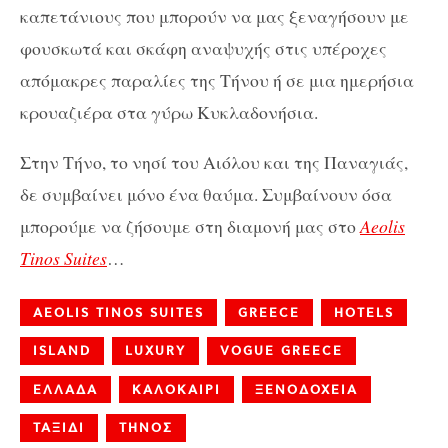
καπετάνιους που μπορούν να μας ξεναγήσουν με
φουσκωτά και σκάφη αναψυχής στις υπέροχες
απόμακρες παραλίες της Τήνου ή σε μια ημερήσια
κρουαζιέρα στα γύρω Κυκλαδονήσια.
Στην Τήνο, το νησί του Αιόλου και της Παναγιάς,
δε συμβαίνει μόνο ένα θαύμα. Συμβαίνουν όσα
μπορούμε να ζήσουμε στη διαμονή μας στο
Aeolis
Tinos Suites
…
AEOLIS TINOS SUITES
GREECE
HOTELS
ISLAND
LUXURY
VOGUE GREECE
ΕΛΛΑΔΑ
ΚΑΛΟΚΑΙΡΙ
ΞΕΝΟΔΟΧΕΙΑ
ΤΑΞΙΔΙ
ΤΗΝΟΣ