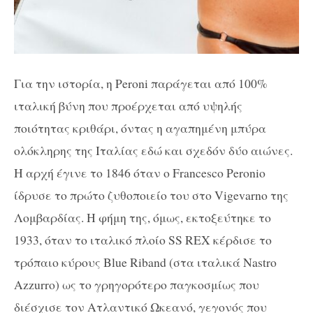
Για την ιστορία, η
Peroni
παράγεται από 100%
ιταλική βύνη που προέρχεται από υψηλής
ποιότητας κριθάρι, όντας η αγαπημένη μπύρα
ολόκληρης της Ιταλίας εδώ και σχεδόν δύο αιώνες.
Η αρχή έγινε το 1846 όταν ο Francesco Peroniο
ίδρυσε το πρώτο ζυθοποιείο του στο Vigevarno της
Λομβαρδίας. Η φήμη της, όμως, εκτοξεύτηκε το
1933, όταν το ιταλικό πλοίο SS REX κέρδισε το
τρόπαιο κύρους Blue Riband (στα ιταλικά Nastro
Azzurro) ως το γρηγορότερο παγκοσμίως που
διέσχισε τον Ατλαντικό Ωκεανό, γεγονός που