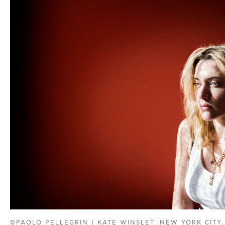
©PAOLO PELLEGRIN | KATE WINSLET. NEW YORK CITY