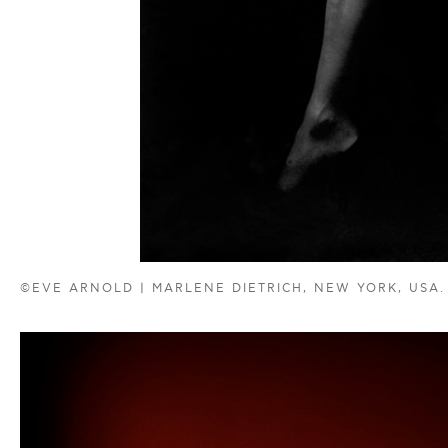
©EVE ARNOLD | MARLENE DIETRICH, NEW YORK, USA