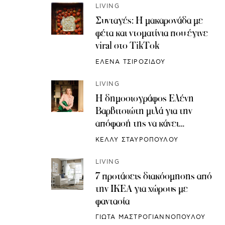
LIVING
Συνταγές: H μακαρονάδα με
φέτα και ντοματίνια που έγινε
viral στο TikTok
ΕΛΕΝΑ ΤΣΙΡΟΖΙΔΟΥ
LIVING
Η δημοσιογράφος Ελένη
Βαρβιτσιώτη μιλά για την
απόφασή της να κάνει
κρυοσυντήρηση ωαρίων
ΚΕΛΛΥ ΣΤΑΥΡΟΠΟΥΛΟΥ
LIVING
7 προτάσεις διακόσμησης από
την IKEA για χώρους με
φαντασία
ΓΙΩΤΑ ΜΑΣΤΡΟΓΙΑΝΝΟΠΟΥΛΟΥ