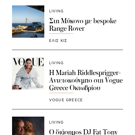
LIVING
Στη Μύκονο με bespoke
Range Rover
ΕΛΙΣ ΚΙΣ
LIVING
Η Mariah Riddlesprigger-
Αντετοκούνμπο στη Vogue
Greece Οκτωβρίου
VOGUE GREECE
LIVING
Ο διάσημος DJ Fat Tony