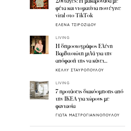
Συνταγές: H μακαρονάδα με
φέτα και ντοματίνια που έγινε
viral στο TikTok
ΕΛΕΝΑ ΤΣΙΡΟΖΙΔΟΥ
LIVING
Η δημοσιογράφος Ελένη
Βαρβιτσιώτη μιλά για την
απόφασή της να κάνει
κρυοσυντήρηση ωαρίων
ΚΕΛΛΥ ΣΤΑΥΡΟΠΟΥΛΟΥ
LIVING
7 προτάσεις διακόσμησης από
την IKEA για χώρους με
φαντασία
ΓΙΩΤΑ ΜΑΣΤΡΟΓΙΑΝΝΟΠΟΥΛΟΥ