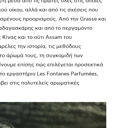
τη μέσα από τις πρώτες ύλες στις οποίες
ού οίκου, αλλά και από τις σχέσεις που
υσμένους προορισμούς. Από την
Grasse
και
Μαδαγασκάρης και από το περγαμόντο
 Κίνας και το ούτι
Assam
του
έλες την ιστορία, τις μεθόδους
 το άρωμά τους, τη συγκομιδή των
ίνουμε επίσης πώς επιλέγεται προσεκτικά
στο εργαστήριο Les Fontanes Parfumées,
λάβει στις πολυτελείς αρωματικές