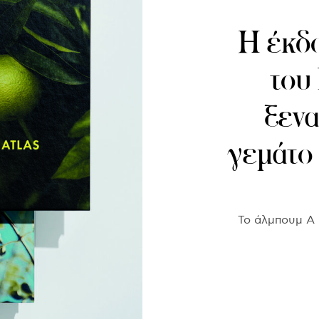
Η έκδο
του 
ξενα
γεμάτο
Το άλμπουμ A P