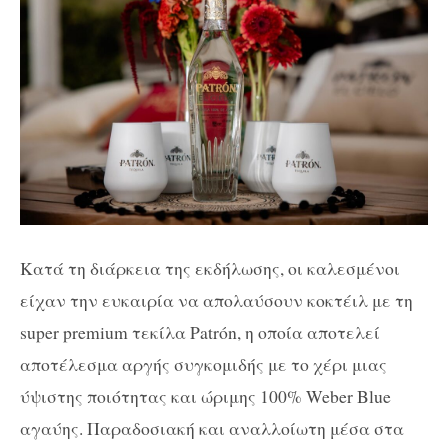
Κατά τη διάρκεια της εκδήλωσης, οι καλεσμένοι
είχαν την ευκαιρία να απολαύσουν κοκτέιλ με τη
s
uper
premium
τεκίλα
Patr
ó
n
, η οποία αποτελεί
αποτέλεσμα
α
ργής σ
υγκομιδής
με το χέρι
μιας
ύψιστης
ποιότητας
και ώριμης
100% Weber Blue
αγαύης. Π
αραδοσιακή
και αναλλοίωτη μέσα στα