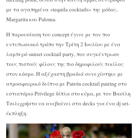
με τα αγαπημένα
«
tequila cocktails
»
της
μόδας
,
Margarita
και
Paloma.
Η παρουσίαση του concept έγινε με τον πιο
εντυπωσιακό τρόπο την Τρίτη 2 Ιουλίου με ένα
λαμπερό
sunset
cocktail
party
, που συγκέντρωσε
τους πιστούς φίλους της πιο δημοφιλούς τεκίλας
στον κόσμο.
Η αξέχαστη βραδιά συνεχίστηκε με
ατμοσφαιρικό δείπνο με
Patr
ó
n
cocktail
pairing
στο
εστιατόριο
Privilege
δίπλα στο κύμα, με τον Βασίλη
Τσιλιχρήστο να ανεβαίνει στα d
ecks
για ένα d
j
set
-
έκπληξη.