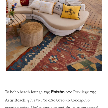
To boho
beach
lounge
της
στο
Privilege
της
Patr
ó
n
Astir Beach, γίνεται το απόλυτο καλοκαιρινό
meeting point, δίπλα στην καυτή άμμο, συντροφιά