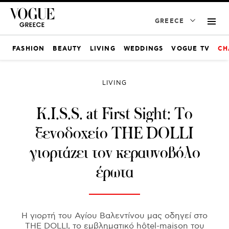
GREECE
FASHION
BEAUTY
LIVING
WEDDINGS
VOGUE TV
CH
LIVING
K.I.S.S. at First Sight: Το
ξενοδοχείο THE DOLLI
γιορτάζει τον κεραυνοβόλο
έρωτα
Η γιορτή του Αγίου Βαλεντίνου μας οδηγεί στο
THE DOLLI, το εμβληματικό hôtel-maison του