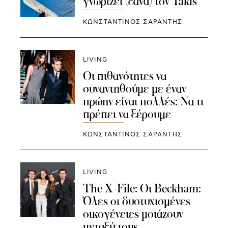
γνωρίζει (ξανά) τον Takis
ΚΩΝΣΤΑΝΤΙΝΟΣ ΣΑΡΑΝΤΗΣ
LIVING
Οι πιθανότητες να
συναντηθούμε με έναν
πρώην είναι πολλές: Να τι
πρέπει να ξέρουμε
ΚΩΝΣΤΑΝΤΙΝΟΣ ΣΑΡΑΝΤΗΣ
LIVING
The X-File: Οι Beckham:
Όλες οι δυστυχισμένες
οικογένειες μοιάζουν
μεταξύ τους.