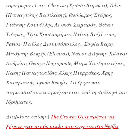
αφιέρωμα είναι: Chryssa (Χρύσα Βαρδέα), Takis
(Παναγιώτης Βασιλάκης), Θεόδωρος Στάμος,
Γιάννης Κουνέλλης, Λουκάς Σαμαράς, Θάνος
Τσίγκος, Τζον Χριστοφόρου, Ντίκος Βυζάντιος,
Pavlos (Παύλος Διονυσόπουλος), Σοφία Βάρη,
Μπάμπης Βεκρής (Electros), Νάσος Δάφνης, Κώστας
Ανδρέου, George Negroponte, Μαρκ Χατζηπατέρας,
Νάκης Παναγιωτίδης, Άλκης Πιερράκος, Άρης
Κουτρουλής, Lynda Benglis. Τα έργα που
παρουσιάζονται προέρχονται από τη συλλογή του
Ιδρύματος.
Διαβάστε επίσης |
The Crown: Όσα πρέπει να
ξέρετε για τον 6ο κύκλο που έρχεται στο Netflix