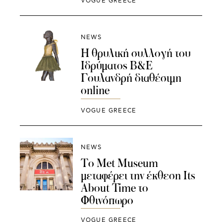
VOGUE GREECE
NEWS
H θρυλική συλλογή του
Ιδρύματος Β&Ε
Γουλανδρή διαθέσιμη
online
VOGUE GREECE
NEWS
To Met Museum
μεταφέρει την έκθεση Its
About Time το
Φθινόπωρο
VOGUE GREECE