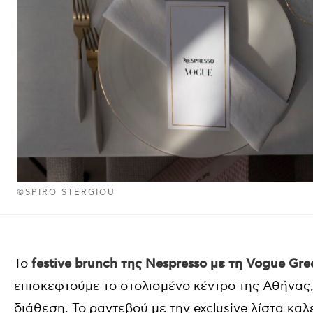
©SPIRO STERGIOU
Το
festive brunch της Nespresso με τη Vogue Gre
επισκεφτούμε το στολισμένο κέντρο της Αθήνας,
διάθεση. Το ραντεβού με την exclusive λίστα κα