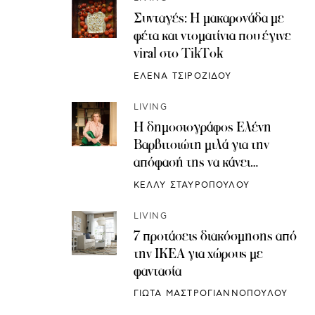
Συνταγές: H μακαρονάδα με
φέτα και ντοματίνια που έγινε
viral στο TikTok
ΕΛΕΝΑ ΤΣΙΡΟΖΙΔΟΥ
LIVING
Η δημοσιογράφος Ελένη
Βαρβιτσιώτη μιλά για την
απόφασή της να κάνει
κρυοσυντήρηση ωαρίων
ΚΕΛΛΥ ΣΤΑΥΡΟΠΟΥΛΟΥ
LIVING
7 προτάσεις διακόσμησης από
την IKEA για χώρους με
φαντασία
ΓΙΩΤΑ ΜΑΣΤΡΟΓΙΑΝΝΟΠΟΥΛΟΥ