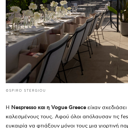
©SPIRO STERGIOU
Η
Nespresso και η Vogue Greece
είχαν σχεδιάσει
καλεσμένους τους. Αφού όλοι απόλαυσαν τις fest
ευκαιρία να φτιάξουν μόνοι τους μια γιορτινή π