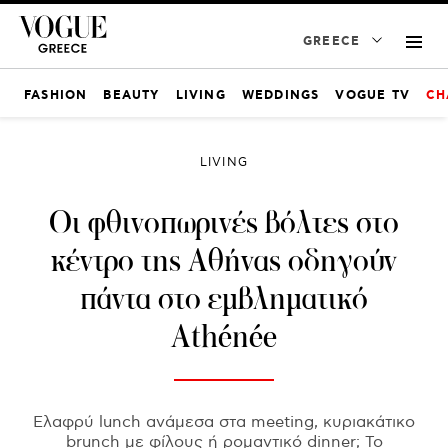
GREECE
FASHION
BEAUTY
LIVING
WEDDINGS
VOGUE TV
CH
LIVING
Οι φθινοπωρινές βόλτες στο
κέντρο της Αθήνας οδηγούν
πάντα στο εμβληματικό
Athénée
Ελαφρύ lunch ανάμεσα στα meeting, κυριακάτικο
brunch με φίλους ή ρομαντικό dinner; Το