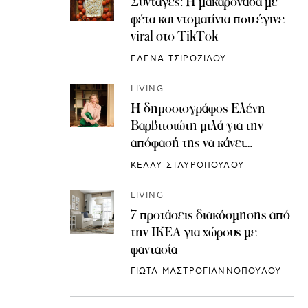
Συνταγές: H μακαρονάδα με
φέτα και ντοματίνια που έγινε
viral στο TikTok
ΕΛΕΝΑ ΤΣΙΡΟΖΙΔΟΥ
LIVING
Η δημοσιογράφος Ελένη
Βαρβιτσιώτη μιλά για την
απόφασή της να κάνει
κρυοσυντήρηση ωαρίων
ΚΕΛΛΥ ΣΤΑΥΡΟΠΟΥΛΟΥ
LIVING
7 προτάσεις διακόσμησης από
την IKEA για χώρους με
φαντασία
ΓΙΩΤΑ ΜΑΣΤΡΟΓΙΑΝΝΟΠΟΥΛΟΥ