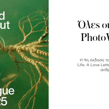
Όλες οι
PhotoV
Η 9η έκδοση του
Life: A Love Let
ανθρ