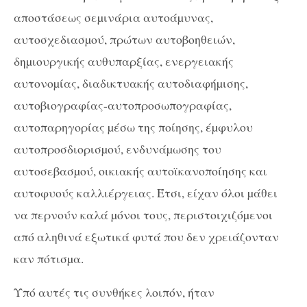
αποστάσεως σεµινάρια αυτοάµυνας,
αυτοσχεδιασµού, πρώτων αυτοβοηθειών,
δηµιουργικής αυθυπαρξίας, ενεργειακής
αυτονοµίας, διαδικτυακής αυτοδιαφήµισης,
αυτοβιογραφίας-αυτοπροσωπογραφίας,
αυτοπαρηγορίας µέσω της ποίησης, έµφυλου
αυτοπροσδιορισµού, ενδυνάµωσης του
αυτοσεβασµού, οικιακής αυτοϊκανοποίησης και
αυτοφυούς καλλιέργειας. Έτσι, είχαν όλοι µάθει
να περνούν καλά µόνοι τους, περιστοιχιζόµενοι
από αληθινά εξωτικά φυτά που δεν χρειάζονταν
καν πότισµα.
Υπό αυτές τις συνθήκες λοιπόν, ήταν