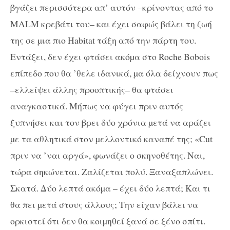
βγάζει περισσότερα απ’ αυτόν –κρίνοντας από το
MALM κρεβάτι του– και έχει σαφώς βάλει τη ζωή
της σε µια πιο Habitat τάξη από την πάρτη του.
Εντάξει, δεν έχει φτάσει ακόµα στο Roche Bobois
επίπεδο που θα ’θελε ιδανικά, µα όλα δείχνουν πως
–ελλείψει άλλης προοπτικής– θα φτάσει
αναγκαστικά. Μήπως να φύγει πριν αυτός
ξυπνήσει και τον βρει δύο χρόνια µετά να αράζει
µε τα αθλητικά στον µελλοντικό καναπέ της; «Cut
πριν να ’ναι αργά», φωνάζει ο σκηνοθέτης. Ναι,
τώρα σηκώνεται. Ζαλίζεται πολύ. Ξαναξαπλώνει.
Σκατά. Δύο λεπτά ακόµα – έχει δύο λεπτά; Και τι
θα πει µετά στους άλλους; Την είχαν βάλει να
ορκιστεί ότι δεν θα κοιµηθεί ξανά σε ξένο σπίτι.