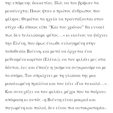
της επόµενης δεκαετίας. Πώς να τον βρήκαν τα
µεσάνυχτα; Ποιος ήταν ο πρώτος άνθρωπος που
φίλησε; Θυµάται τα ηχεία να τραντάζονται στον
στίχο «Κι όποιος είπε “Και του χρόνου” θα εννοεί
πως δεν τελειώσαµε φέτος…» κι εκείνος να ψάχνει
την Ελένη, που όµως ένιωθε ευλογηµένη στην
τοποθεσία Βιέννη, και µετά να έρχεται ένα
µεθυσµένο κορίτσι (Ελίνα;), να τον φιλάει µες στα
δόντια, λες και έπαιζε η γκόµενα συγκρουόµενα µε
το στόµα. Του σπρώχνει µε τη γλώσσα της µια
µισολιωµένη πραλίνα και του λέει «Για το καλό…».
Και συνεχίζει να τον φιλάει, µέχρι που το παίρνει
απόφαση κι αυτός –η Βιέννη είναι µακριά και
παγωµένη και παλιά, δεν είναι πια αυτοκρατορία–