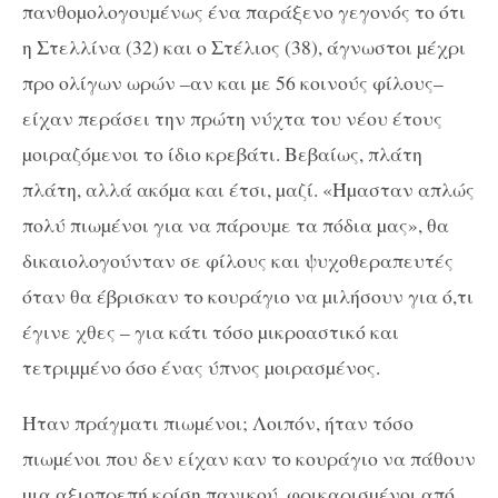
πανθοµολογουµένως ένα παράξενο γεγονός το ότι
η Στελλίνα (32) και ο Στέλιος (38), άγνωστοι µέχρι
προ ολίγων ωρών –αν και µε 56 κοινούς φίλους–
είχαν περάσει την πρώτη νύχτα του νέου έτους
µοιραζόµενοι το ίδιο κρεβάτι. Βεβαίως, πλάτη
πλάτη, αλλά ακόµα και έτσι, µαζί. «Ήµασταν απλώς
πολύ πιωµένοι για να πάρουµε τα πόδια µας», θα
δικαιολογούνταν σε φίλους και ψυχοθεραπευτές
όταν θα έβρισκαν το κουράγιο να µιλήσουν για ό,τι
έγινε χθες – για κάτι τόσο µικροαστικό και
τετριµµένο όσο ένας ύπνος µοιρασµένος.
Ήταν πράγµατι πιωµένοι; Λοιπόν, ήταν τόσο
πιωµένοι που δεν είχαν καν το κουράγιο να πάθουν
µια αξιοπρεπή κρίση πανικού, φρικαρισµένοι από