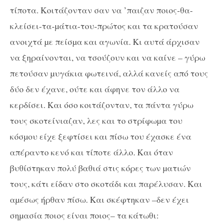
τίποτα. Κοιτάζονταν σαν να ’παιζαν ποιος-θα-
κλείσει-τα-µάτια-του-πρώτος και τα κρατούσαν
ανοιχτά µε πείσµα και αγωνία. Κι αυτά άρχισαν
να ξηραίνονται, να τσούζουν και να καίνε – γύρω
πετούσαν µυγάκια φωτεινά, αλλά κανείς από τους
δύο δεν έχανε, ούτε και άφηνε τον άλλο να
κερδίσει. Και όσο κοιτάζονταν, τα πάντα γύρω
τους σκοτείνιαζαν, λες και το στρίφωµα του
κόσµου είχε ξεφτίσει και πίσω του έχασκε ένα
απέραντο κενό και τίποτε άλλο. Και όταν
βυθίστηκαν πολύ βαθιά στις κόρες των µατιών
τους, κάτι είδαν στο σκοτάδι και παρέλυσαν. Και
αµέσως ήρθαν πίσω. Και σκέφτηκαν –δεν έχει
σηµασία ποιος είναι ποιος– τα κάτωθι: