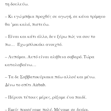
τη δουλεύω.
– Κι εγώ µπήκα προχθές σε αγωγή, σε κάνα τρίµηνο
θα ’µαι καλά, πιστεύω.
– Είναι και κάτι άλλο, δεν ξέρω πώς να σου το
πω…
Έχω µπλοκάκι ανοιχτό.
– Λυπάµαι. Αυτό είναι αλήθεια σοβαρό. Τώρα
καταλαβαίνω…
– Τα δε Σαββατοκύριακα πάω αλλού και µένω.
Δίνω το σπίτι Airbnb.
– Πέρυσι τέτοιες µέρες, ρίξαµε ένα παιδί.
– Εµείς προσέχαµε πολύ. Μέναµε σε δυάρι.