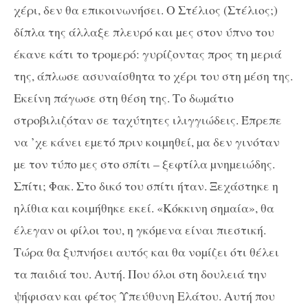
χέρι, δεν θα επικοινωνήσει. Ο Στέλιος (Στέλιος;)
δίπλα της άλλαξε πλευρό και µες στον ύπνο του
έκανε κάτι το τροµερό: γυρίζοντας προς τη µεριά
της, άπλωσε ασυναίσθητα το χέρι του στη µέση της.
Εκείνη πάγωσε στη θέση της. Το δωµάτιο
στροβιλιζόταν σε ταχύτητες ιλιγγιώδεις. Έπρεπε
να ’χε κάνει εµετό πριν κοιµηθεί, µα δεν γινόταν
µε τον τύπο µες στο σπίτι – ξεφτίλα µνηµειώδης.
Σπίτι; Φακ. Στο δικό του σπίτι ήταν. Ξεχάστηκε η
ηλίθια και κοιµήθηκε εκεί. «Κόκκινη σηµαία», θα
έλεγαν οι φίλοι του, η γκόµενα είναι πιεστική.
Τώρα θα ξυπνήσει αυτός και θα νοµίζει ότι θέλει
τα παιδιά του. Αυτή. Που όλοι στη δουλειά την
ψήφισαν και φέτος Υπεύθυνη Ελάτου. Αυτή που