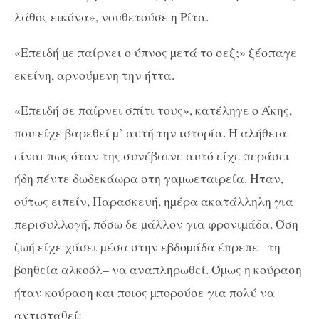
λάθος εικόνα», νουθετούσε η Ρίτα.
«Επειδή µε παίρνει ο ύπνος µετά το σεξ;» ξέσπαγε
εκείνη, αρνούµενη την ήττα.
«Επειδή σε παίρνει σπίτι τους», κατέληγε ο Άκης,
που είχε βαρεθεί µ’ αυτή την ιστορία. Η αλήθεια
είναι πως όταν της συνέβαινε αυτό είχε περάσει
ήδη πέντε δωδεκάωρα στη γαµωεταιρεία. Ήταν,
ούτως ειπείν, Παρασκευή, ηµέρα ακατάλληλη για
περισυλλογή, πόσω δε µάλλον για φρονιµάδα. Όση
ζωή είχε χάσει µέσα στην εβδοµάδα έπρεπε –τη
βοηθεία αλκοόλ– να αναπληρωθεί. Όµως η κούραση
ήταν κούραση και ποιος µπορούσε για πολύ να
αντισταθεί;