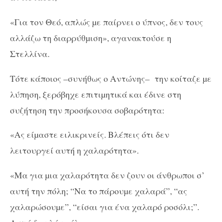
«Για τον Θεό, απλώς µε παίρνει ο ύπνος, δεν τους
αλλάζω τη διαρρύθµιση», αγανακτούσε η
Στελλίνα.
Τότε κάποιος –συνήθως ο Αντώνης–
την κοίταζε µε
λύπηση, ξερόβηχε επιτιµητικά και έδινε στη
συζήτηση την προσήκουσα σοβαρότητα:
«Ας είµαστε ειλικρινείς. Βλέπεις ότι δεν
λειτουργεί αυτή η χαλαρότητα».
«Μα για µια χαλαρότητα δεν ζουν οι άνθρωποι σ’
αυτή την πόλη; “Να το πάρουµε χαλαρά”, “ας
χαλαρώσουµε”, “είσαι για ένα χαλαρό ροσόλι;”.