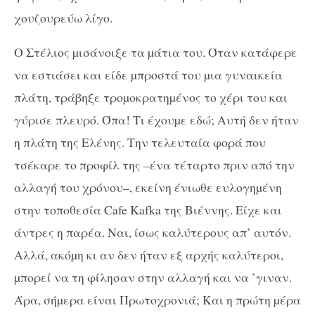
χουζουρεύω λίγο.
Ο Στέλιος µισάνοιξε τα µάτια του. Όταν κατάφερε
να εστιάσει και είδε µπροστά του µια γυναικεία
πλάτη, τράβηξε τροµοκρατηµένος το χέρι του και
γύρισε πλευρό. Όπα! Τι έχουµε εδώ; Αυτή δεν ήταν
η πλάτη της Ελένης. Την τελευταία φορά που
τσέκαρε το προφίλ της –ένα τέταρτο πριν από την
αλλαγή του χρόνου–, εκείνη ένιωθε ευλογηµένη
στην τοποθεσία Cafe Kafka της Βιέννης. Είχε και
άντρες η παρέα. Ναι, ίσως καλύτερους απ’ αυτόν.
Αλλά, ακόµη κι αν δεν ήταν εξ αρχής καλύτεροι,
µπορεί να τη φίλησαν στην αλλαγή και να ’γιναν.
Άρα, σήµερα είναι Πρωτοχρονιά; Και η πρώτη µέρα