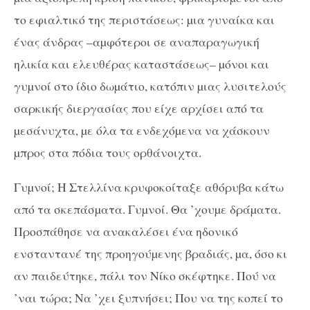
το εφιαλτικό της περιστάσεως: µια γυναίκα και
ένας άνδρας –αµφότεροι σε αναπαραγωγική
ηλικία και ελευθέρας καταστάσεως– µόνοι και
γυµνοί στο ίδιο δωµάτιο, κατόπιν µιας λυσιτελούς
σαρκικής διεργασίας που είχε αρχίσει από τα
µεσάνυχτα, µε όλα τα ενδεχόµενα να χάσκουν
µπρος στα πόδια τους ορθάνοιχτα.
Γυµνοί; Η Στελλίνα κρυφοκοίταξε αθόρυβα κάτω
από τα σκεπάσµατα. Γυµνοί. Θα ’χουµε δράµατα.
Προσπάθησε να ανακαλέσει ένα ηδονικό
ενσταντανέ της προηγούµενης βραδιάς, µα, όσο κι
αν παιδεύτηκε, πάλι τον Νίκο σκέφτηκε. Πού να
’ναι τώρα; Να ’χει ξυπνήσει; Που να της κοπεί το