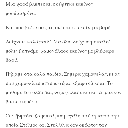
Μια χαρά βλέπεσαι, σκέφτηκε εκείνος
µουδιασµένα.
Και που βλέπεσαι, τι; σκέφτηκε εκείνη σοβαρή.
Δείχνεις καλό παιδί. Μα όλοι δείχνουµε καλοί
µόλις ξυπνάµε, χαµογέλασε εκείνος µε βλέφαρο
βαρύ.
Πήξαµε στα καλά παιδιά. Σήµερα χαµογελάς, κι αν
σου χαµογελάσω πίσω, αύριο εξαφανίζεσαι. Το
µάθαµε το κόλπο πια, χαµογέλασε κι εκείνη µάλλον
βαριεστηµένα.
Συνέβη τότε ξαφνικά µια µεγάλη παύση, κατά την
οποία Στέλιος και Στελλίνα δεν σκέφτονταν