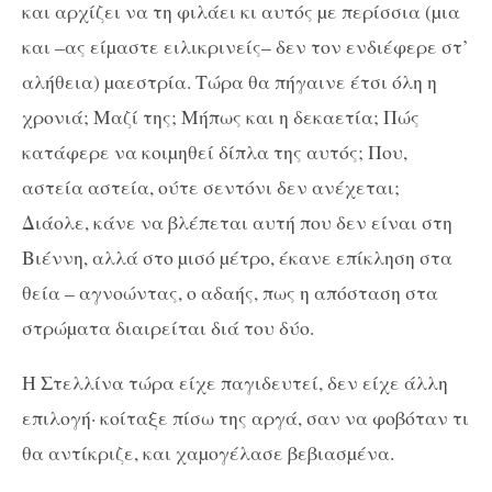
και αρχίζει να τη φιλάει κι αυτός µε περίσσια (µια
και –ας είµαστε ειλικρινείς– δεν τον ενδιέφερε στ’
αλήθεια) µαεστρία. Τώρα θα πήγαινε έτσι όλη η
χρονιά; Μαζί της; Μήπως και η δεκαετία; Πώς
κατάφερε να κοιµηθεί δίπλα της αυτός; Που,
αστεία αστεία, ούτε σεντόνι δεν ανέχεται;
Διάολε, κάνε να βλέπεται αυτή που δεν είναι στη
Βιέννη, αλλά στο µισό µέτρο, έκανε επίκληση στα
θεία – αγνοώντας, ο αδαής, πως η απόσταση στα
στρώµατα διαιρείται διά του δύο.
Η Στελλίνα τώρα είχε παγιδευτεί, δεν είχε άλλη
επιλογή
·
κοίταξε πίσω της αργά, σαν να φοβόταν τι
θα αντίκριζε, και χαµογέλασε βεβιασµένα.