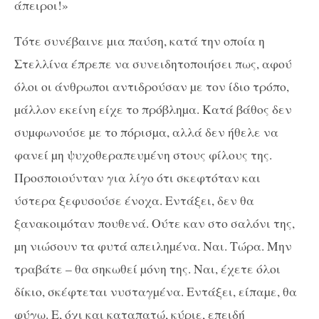
άπειροι!»
Τότε συνέβαινε µια παύση, κατά την οποία η
Στελλίνα έπρεπε να συνειδητοποιήσει πως, αφού
όλοι οι άνθρωποι αντιδρούσαν µε τον ίδιο τρόπο,
µάλλον εκείνη είχε το πρόβληµα. Κατά βάθος δεν
συµφωνούσε µε το πόρισµα, αλλά δεν ήθελε να
φανεί µη ψυχοθεραπευµένη στους φίλους της.
Προσποιούνταν για λίγο ότι σκεφτόταν και
ύστερα ξεφυσούσε ένοχα. Εντάξει, δεν θα
ξανακοιµόταν πουθενά. Ούτε καν στο σαλόνι της,
µη νιώσουν τα φυτά απειληµένα. Ναι. Τώρα. Μην
τραβάτε – θα σηκωθεί µόνη της. Ναι, έχετε όλοι
δίκιο, σκέφτεται νυσταγµένα. Εντάξει, είπαµε, θα
φύγω. Ε, όχι και καταπατώ, κύριε, επειδή