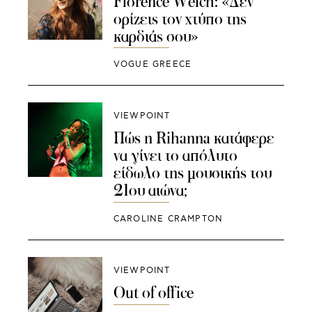
Florence Welch: «Δεν
ορίζεις τον χτύπο της
καρδιάς σου»
VOGUE GREECE
VIEWPOINT
Πώς η Rihanna κατάφερε
να γίνει το απόλυτο
είδωλο της μουσικής του
21ου αιώνα;
CAROLINE CRAMPTON
VIEWPOINT
Out of office