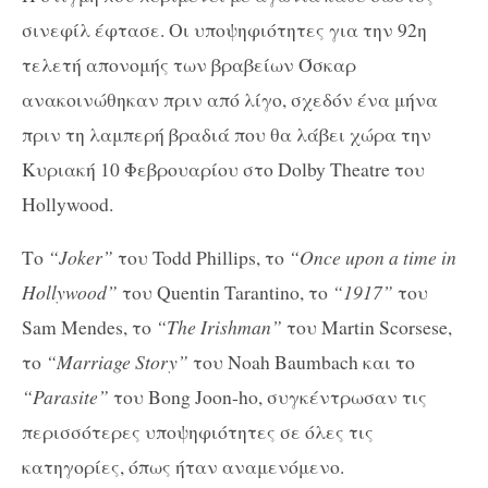
σινεφίλ έφτασε. Οι υποψηφιότητες για την 92η
τελετή απονομής των βραβείων Όσκαρ
ανακοινώθηκαν πριν από λίγο, σχεδόν ένα μήνα
πριν τη λαμπερή βραδιά που θα λάβει χώρα την
Κυριακή 10 Φεβρουαρίου στο Dolby Theatre του
Hollywood.
Το
“Joker”
του Todd Phillips, το
“Once upon a time in
Hollywood”
του Quentin Tarantino, το
“1917”
του
Sam Mendes, το
“The Irishman”
του Martin Scorsese,
το
“Marriage Story”
του Noah Baumbach και το
“Parasite”
του Bong Joon-ho, συγκέντρωσαν τις
περισσότερες υποψηφιότητες σε όλες τις
κατηγορίες, όπως ήταν αναμενόμενο.