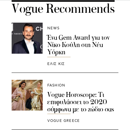
Vogue Recommends
NEWS
Ένα Gem Award για τον
Νίκο Κούλη στη Νέα
Υόρκη
ΕΛΙΣ ΚΙΣ
FASHION
Vogue Horoscope: Τι
επιφυλάσσει το 2020
σύμφωνα με το ζώδιο σας
VOGUE GREECE