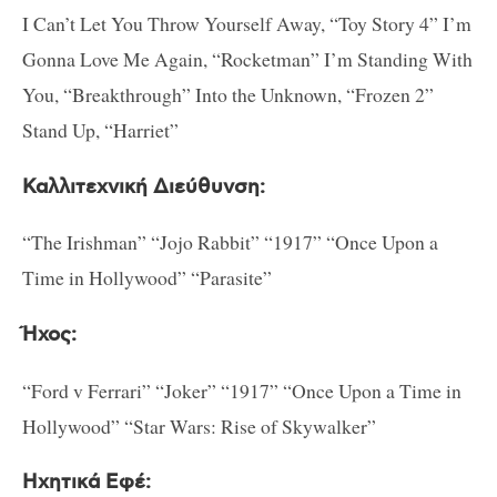
I Can’t Let You Throw Yourself Away, “Toy Story 4” I’m
Gonna Love Me Again, “Rocketman” I’m Standing With
You, “Breakthrough” Into the Unknown, “Frozen 2”
Stand Up, “Harriet”
Καλλιτεχνική Διεύθυνση:
“The Irishman” “Jojo Rabbit” “1917” “Once Upon a
Time in Hollywood” “Parasite”
Ήχος:
“Ford v Ferrari” “Joker” “1917” “Once Upon a Time in
Hollywood” “Star Wars: Rise of Skywalker”
Ηχητικά Εφέ: