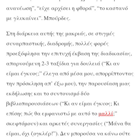
ανανέωση”, “είχε αρχίσει η φθορά”, “το καστανό
με γλυκαίνει”. Μπούρδες.
Στη διάρκεια αυτής της μακριάς, σε στιγμές
συναρπαστικής, διαδρομής, πολλές φορές
προεξόφλησα την επιτυχή έκβαση της διαδικασίας,
απαρνούμενη 2-3 ταξίδια για δουλειά (“Κι αν
είμαι έγκυος;” έλεγα από μέσα μου, απορρίπτοντας
την πρόσκληση απ’ έξω μου), την παρουσίαση μιας
εκδήλωσης και το συντονισμό δύο
βιβλιοπαρουσιάσεων (“Κι αν είμαι έγκυος; Κι
επίσης πώς θα εμφανιστώ με αυτό το
μαλλί
;”
σκεφτόμουν) και αρκετές συνεργασίες (“Μάνα θα
είμαι, όχι ζογκλέρ!”). Δεν μπορούσα να κάνω ούτε