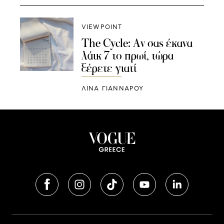
VIEWPOINT
The Cycle: Αν σας έκανα
λάικ 7 το πρωί, τώρα
ξέρετε γιατί
ΛΊΝΑ ΓΙΆΝΝΑΡΟΥ