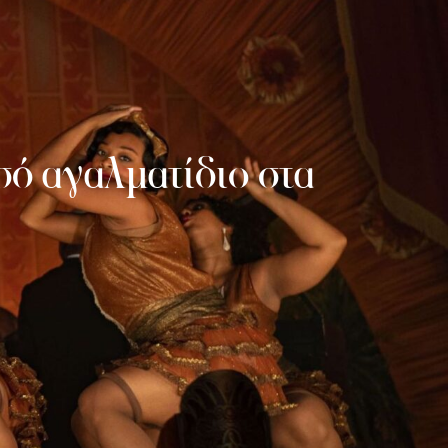
υσό αγαλματίδιο στα