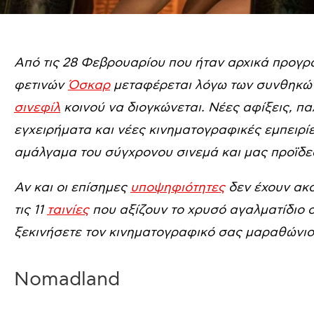
Από τις 28 Φεβρουαρίου που ήταν αρχικά προγρ
φετινών
Όσκαρ
μεταφέρεται λόγω των συνθηκών γ
σινεφίλ
κοινού να διογκώνεται. Νέες αφίξεις, πα
εγχειρήματα και νέες κινηματογραφικές εμπειρί
αμάλγαμα του σύγχρονου σινεμά και μας προϊδεάζ
Αν και οι επίσημες
υποψηφιότητες
δεν έχουν ακ
τις 11
ταινίες
που αξίζουν το χρυσό αγαλματίδιο σ
ξεκινήσετε τον κινηματογραφικό σας μαραθώνιο
Nomadland