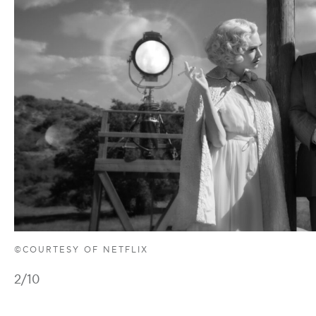
©COURTESY OF NETFLIX
2
/10