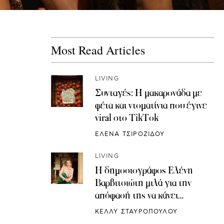
Most Read Articles
LIVING
Συνταγές: H μακαρονάδα με
φέτα και ντοματίνια που έγινε
viral στο TikTok
ΕΛΕΝΑ ΤΣΙΡΟΖΙΔΟΥ
LIVING
Η δημοσιογράφος Ελένη
Βαρβιτσιώτη μιλά για την
απόφασή της να κάνει
κρυοσυντήρηση ωαρίων
ΚΕΛΛΥ ΣΤΑΥΡΟΠΟΥΛΟΥ