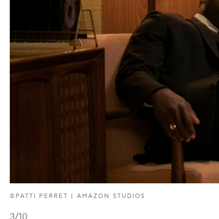
©PATTI PERRET | AMAZON STUDIOS
3
/10