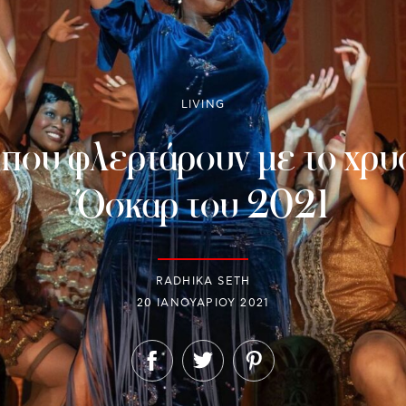
LIVING
ες που φλερτάρουν με το χρ
Όσκαρ του 2021
RADHIKA SETH
20 ΙΑΝΟΥΑΡΊΟΥ 2021