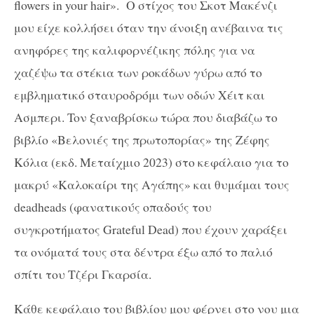
flowers in your hair». O στίχος του Σκοτ Μακένζι
μου είχε κολλήσει όταν την άνοιξη ανέβαινα τις
ανηφόρες της καλιφορνέζικης πόλης για να
χαζέψω τα στέκια των ροκάδων γύρω από το
εμβληματικό σταυροδρόμι των οδών Χέιτ και
Ασμπερι. Toν ξαναβρίσκω τώρα που διαβάζω το
βιβλίο «Βελονιές της πρωτοπορίας» της Ζέφης
Κόλια (εκδ. Μεταίχμιο 2023) στο κεφάλαιο για το
μακρύ «Καλοκαίρι της Αγάπης» και θυμάμαι τους
deadheads (φανατικούς οπαδούς του
συγκροτήματος Grateful Dead) που έχουν χαράξει
τα ονόματά τους στα δέντρα έξω από το παλιό
σπίτι του Τζέρι Γκαρσία.
Kάθε κεφάλαιο του βιβλίου μου φέρνει στο νου μια