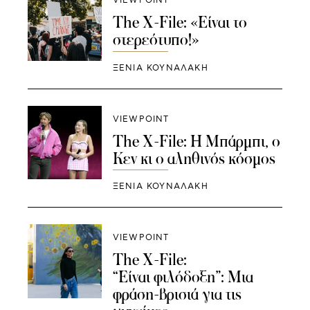
VIEWPOINT
The X-File: «Είναι το
στερεότυπο!»
ΞΕΝΙΑ ΚΟΥΝΑΛΑΚΗ
VIEWPOINT
The X-File: Η Μπάρμπι, ο
Κεν κι ο αληθινός κόσμος
ΞΕΝΙΑ ΚΟΥΝΑΛΑΚΗ
VIEWPOINT
The X-File:
“Eίναι φιλόδοξη”: Μια
φράση-βρισιά για τις