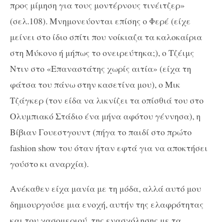
προς μίμηση για τους μοντέρνους τινέιτζερ»
(σελ.108). Μνημονεύονται επίσης ο Φερέ (είχε
μείνει στο ίδιο σπίτι που νοίκιαζα τα καλοκαίρια
στη Μύκονο ή μήπως το ονειρεύτηκα;), ο Τζέιμς
Ντιν στο «Επαναστάτης χωρίς αιτία» (είχα τη
φάτσα του πάνω στην κασετίνα μου), ο Μικ
Τζάγκερ (τον είδα να λικνίζει τα οπίσθιά του στο
Ολυμπιακό Στάδιο ένα μήνα αφότου γέννησα), η
Βίβιαν Γουεστγουντ (πήγα το παιδί στο πρώτο
fashion show του όταν ήταν εφτά για να αποκτήσει
γούστο κι αναρχία).
Ανέκαθεν είχα μανία με τη μόδα, αλλά αυτό μου
δημιουργούσε μια ενοχή, αυτήν της ελαφρότητας
και του χασομεριού, της ενασχόλησης με τα