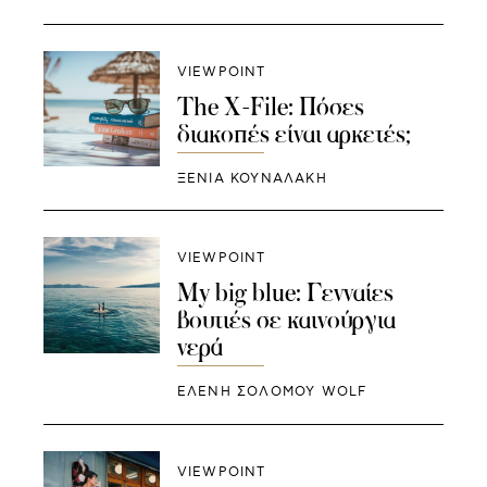
VIEWPOINT
The X-File: Πόσες
διακοπές είναι αρκετές;
ΞΕΝΙΑ ΚΟΥΝΑΛΑΚΗ
VIEWPOINT
Μy big blue: Γενναίες
βουτιές σε καινούργια
νερά
ΕΛΕΝΗ ΣΟΛΟΜΟΥ WOLF
VIEWPOINT