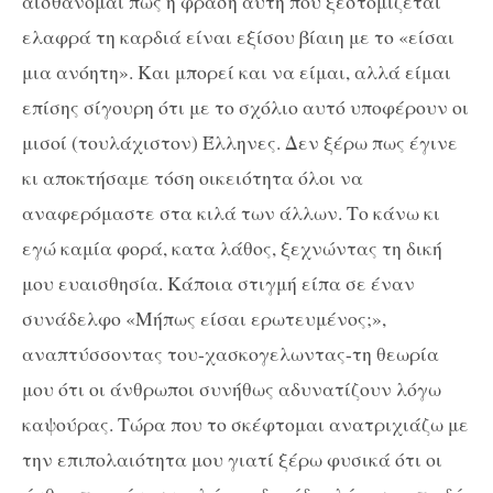
αισθάνομαι πως η φράση αυτή που ξεστομίζεται
ελαφρά τη καρδιά είναι εξίσου βίαιη με το «είσαι
μια ανόητη». Και μπορεί και να είμαι, αλλά είμαι
επίσης σίγουρη ότι με το σχόλιο αυτό υποφέρουν οι
μισοί (τουλάχιστον) Έλληνες. Δεν ξέρω πως έγινε
κι αποκτήσαμε τόση οικειότητα όλοι να
αναφερόμαστε στα κιλά των άλλων. Το κάνω κι
εγώ καμία φορά, κατα λάθος, ξεχνώντας τη δική
μου ευαισθησία. Κάποια στιγμή είπα σε έναν
συνάδελφο «Μήπως είσαι ερωτευμένος;»,
αναπτύσσοντας του-χασκογελωντας-τη θεωρία
μου ότι οι άνθρωποι συνήθως αδυνατίζουν λόγω
καψούρας. Τώρα που το σκέφτομαι ανατριχιάζω με
την επιπολαιότητα μου γιατί ξέρω φυσικά ότι οι