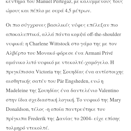
κέντημα του Manuel Pertegaz, με καλυμμένους τους
ώμους και πέπλο με ουρά 4,5 μέτρων.
Οι πιο σύγχρονες βασιλικές νύφες επέλεξαν πιο
αποκαλυπτικά, αλλά πάντα κομψά off-the-shoulder
νυφικά: η Charlene Wittstock στο γάμο της με τον
Αλβέρτο του Μονακό φόρεσε ένα Armani Privé
αμάνικο λιτό νυφικό με ντεκολτέ-χαμόγελο. Η
πριγκίπισσα Victoria της Σουηδίας ένα αντίστοιχης
αισθητικής σατέν του Pär Engsheden, ενώ η
Madeleine της Σουηδίας ένα δαντελένιο Valentino
στην ίδια σχεδιαστική λογική. Το νυφικό της Mary
Donaldson, τέλος -η οποία παντρεύτηκε τον
πρίγκιπα Frederik της Δανίας το 2004- είχε επίσης
τολμηρό ντεκολτέ.