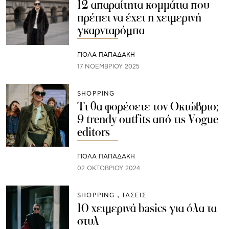
12 απαραίτητα κομμάτια που
πρέπει να έχει η χειμερινή
γκαρνταρόμπα
ΓΙΌΛΑ ΠΑΠΑΔΆΚΗ
17 ΝΟΕΜΒΡΊΟΥ 2025
SHOPPING
Τι θα φορέσετε τον Οκτώβριο;
9 trendy outfits από τις Vogue
editors
ΓΙΌΛΑ ΠΑΠΑΔΆΚΗ
02 ΟΚΤΩΒΡΊΟΥ 2024
SHOPPING
ΤΑΣΕΙΣ
10 χειμερινά basics για όλα τα
στυλ