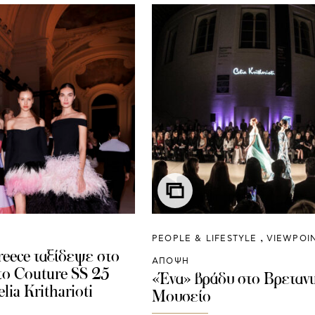
PEOPLE & LIFESTYLE
VIEWPOI
eece ταξίδεψε στο
ΑΠΟΨΗ
 το Couture SS 25
«Ένα» βράδυ στο Βρεταν
lia Kritharioti
Μουσείο