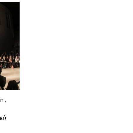
NT
ικό