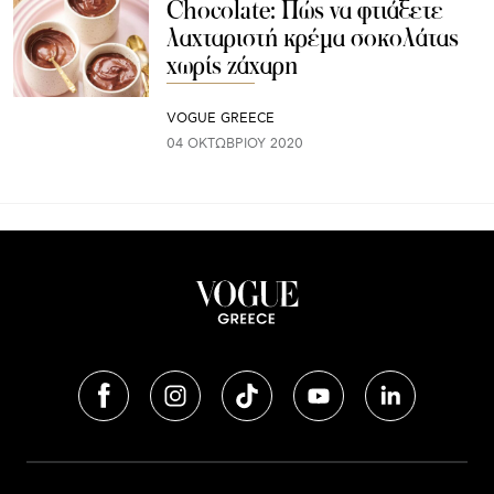
Chocolate: Πώς να φτιάξετε
λαχταριστή κρέμα σοκολάτας
χωρίς ζάχαρη
VOGUE GREECE
04 ΟΚΤΩΒΡΊΟΥ 2020