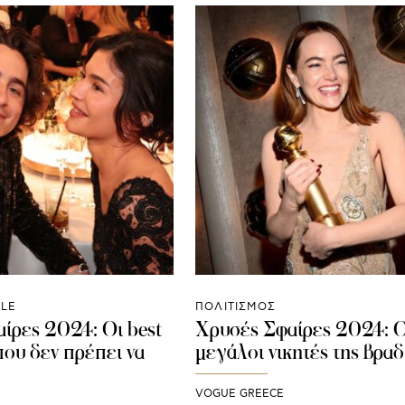
YLE
ΠΟΛΙΤΙΣΜΟΣ
ίρες 2024: Οι best
Χρυσές Σφαίρες 2024: Ο
που δεν πρέπει να
μεγάλοι νικητές της βραδ
VOGUE GREECE