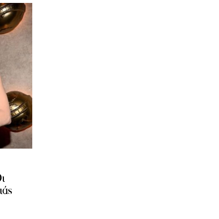
ι
ιάς