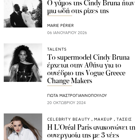
Ο γάμος της Cindy Bruna ήταν
μια ωδή στις ρίζες της
MARIE PÉRIER
06 ΙΑΝΟΥΑΡΊΟΥ 2026
TALENTS
Το supermodel Cindy Bruna
έρχεται στην Αθήνα για το
συνέδριο της Vogue Greece
Change Makers
ΓΙΩΤΑ ΜΑΣΤΡΟΓΙΑΝΝΟΠΟΥΛΟΥ
20 ΟΚΤΩΒΡΊΟΥ 2024
CELEBRITY BEAUTY
ΜAKEUP
ΤΑΣΕΙΣ
Η L’Oréal Paris ανακοινώνει τη
συνεργασία της με 3 νέες