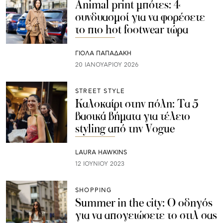
Animal print μπότες: 4
συνδυασμοί για να φορέσετε
το πιο hot footwear τώρα
ΓΙΌΛΑ ΠΑΠΑΔΆΚΗ
20 ΙΑΝΟΥΑΡΊΟΥ 2026
STREET STYLE
Καλοκαίρι στην πόλη: Τα 5
βασικά βήματα για τέλειο
styling από την Vogue
LAURA HAWKINS
12 ΙΟΥΝΊΟΥ 2023
SHOPPING
Summer in the city: Ο οδηγός
για να απογειώσετε το στιλ σας