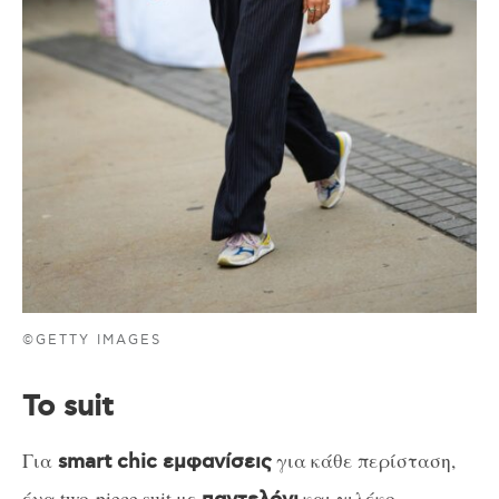
©GETTY IMAGES
Το suit
Για
για κάθε περίσταση,
smart chic εμφανίσεις
ένα two-piece suit με
και γιλέκο,