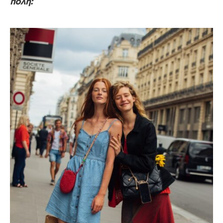
πόλη: