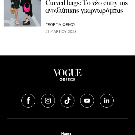
Curved bags: Το νέο entry της
ανοιξιάτικης γκαρνταρόμπας
ΓΕΩΡΓΙΑ ΦΕΚΟΥ
21 ΜΑΡΤΊΟΥ 2023
Home