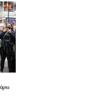
γάρια