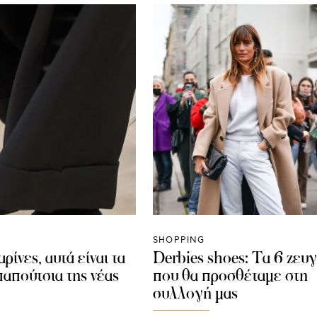
SHOPPING
ρίνες, αυτά είναι τα
Derbies shoes: Tα 6 ζευ
 παπούτσια της νέας
που θα προσθέταμε στη
συλλογή μας