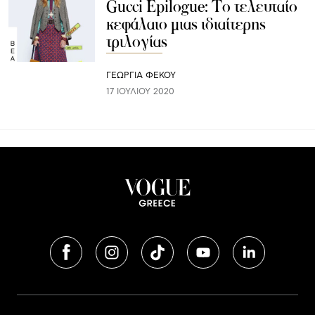
Gucci Epilogue: Το τελευταίο
κεφάλαιο μιας ιδιαίτερης
τριλογίας
ΓΕΩΡΓΙΑ ΦΕΚΟΥ
17 ΙΟΥΛΊΟΥ 2020