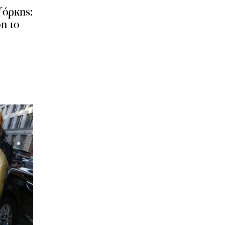
όρκης:
ση το