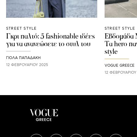
STREET STYLE
STREET STYLE
Γκρι παλτό: 5 fashionable ιδέες
Εβδομάδα 
για να ανανεώσετε το στυλ του
Τα hero πα
style
ΓΙΌΛΑ ΠΑΠΑΔΆΚΗ
12 ΦΕΒΡΟΥΑΡΊΟΥ 2025
VOGUE GREECE
12 ΦΕΒΡΟΥΑΡΊΟΥ