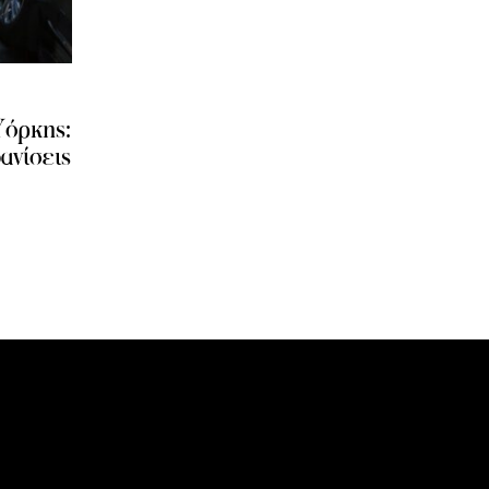
όρκης:
φανίσεις