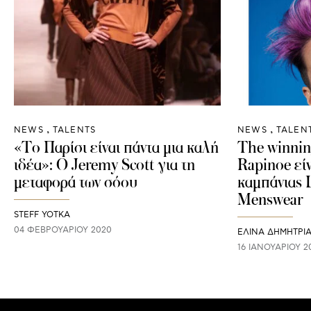
NEWS
TALENTS
NEWS
TALEN
«Το Παρίσι είναι πάντα μια καλή
The winnin
ιδέα»: Ο Jeremy Scott για τη
Rapinoe εί
μεταφορά των σόου
καμπάνια
Menswear
STEFF YOTKA
04 ΦΕΒΡΟΥΑΡΊΟΥ 2020
ΕΛΙΝΑ ΔΗΜΗΤΡΙ
16 ΙΑΝΟΥΑΡΊΟΥ 2