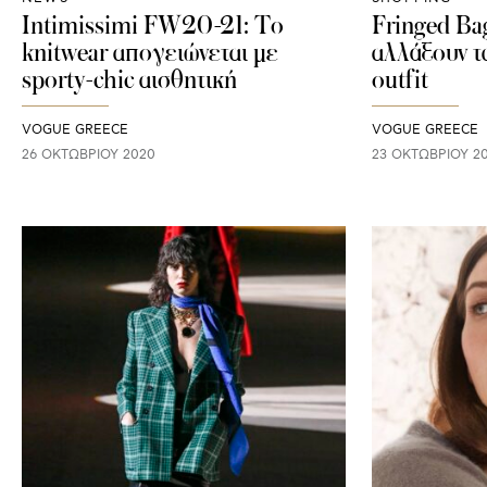
Intimissimi FW20-21: Το
Fringed Bag
knitwear απογειώνεται με
αλλάξουν τ
sporty-chic αισθητική
outfit
VOGUE GREECE
VOGUE GREECE
26 ΟΚΤΩΒΡΊΟΥ 2020
23 ΟΚΤΩΒΡΊΟΥ 2