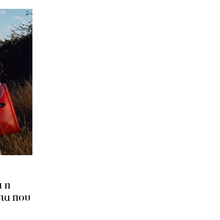
ι η
τα που