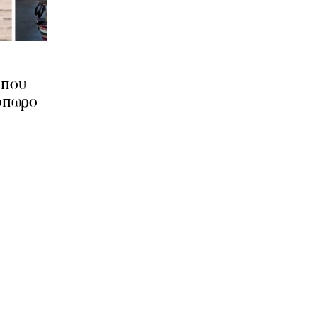
 που
νόπωρο