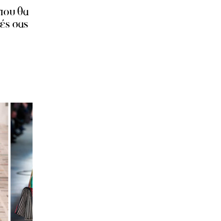
 που θα
ές σας