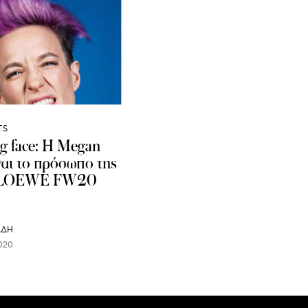
TS
g face: H Megan
ναι το πρόσωπο της
ς LOEWE FW20
ΑΔΗ
020